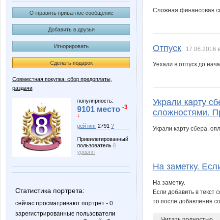
Сложная финансовая сит
Отправить приватное сообщение
Добавить в друзья
Игнорировать
Отпуск
17.06.2016 в
Сделать подарок
Уехали в отпуск до нач
Совместная покупка: сбор предоплаты,
раздачи
Украли карту сб
популярность:
-3
9101 место
сложностями. П
↓
рейтинг
2791
?
Украли карту сбера. оп
Привилегированный
пользователь
8
уровня
На заметку. Если
На заметку.
Статистика портрета:
Если добавить в текст 
то после добавления с
сейчас просматривают портрет - 0
зарегистрированные пользователи
Читать полностью