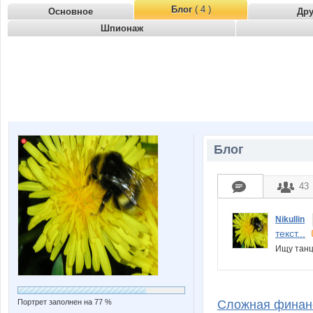
Блог
( 4 )
Основное
Др
Шпионаж
Блог
43
Nikullin
текст...
Ищу танц
Портрет заполнен на 77 %
Сложная финан